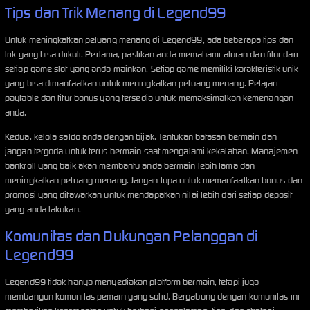
Tips dan Trik Menang di Legend99
Untuk meningkatkan peluang menang di Legend99, ada beberapa tips dan
trik yang bisa diikuti. Pertama, pastikan anda memahami aturan dan fitur dari
setiap game slot yang anda mainkan. Setiap game memiliki karakteristik unik
yang bisa dimanfaatkan untuk meningkatkan peluang menang. Pelajari
paytable dan fitur bonus yang tersedia untuk memaksimalkan kemenangan
anda.
Kedua, kelola saldo anda dengan bijak. Tentukan batasan bermain dan
jangan tergoda untuk terus bermain saat mengalami kekalahan. Manajemen
bankroll yang baik akan membantu anda bermain lebih lama dan
meningkatkan peluang menang. Jangan lupa untuk memanfaatkan bonus dan
promosi yang ditawarkan untuk mendapatkan nilai lebih dari setiap deposit
yang anda lakukan.
Komunitas dan Dukungan Pelanggan di
Legend99
Legend99 tidak hanya menyediakan platform bermain, tetapi juga
membangun komunitas pemain yang solid. Bergabung dengan komunitas ini