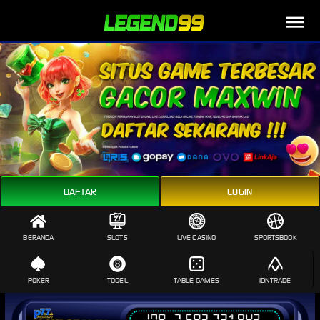
Link Alternatif
DAFTAR
LOGIN
BERANDA
SLOTS
LIVE CASINO
SPORTSBOOK
POKER
TOGEL
TABLE GAMES
IDNTRADE